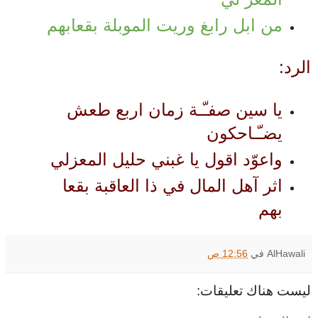
من ابل رابغ وريت الموبلة بقعابهم
الرد:
يا سين صفـّـة زمان اربع طعش
يضـّـاحكون
واعوّد اقول يا غبني حليل المعزلي
اثر آهل المال في ذا العاقبة بقعا
بهم
AlHawali
في
12:56 ص
ليست هناك تعليقات: